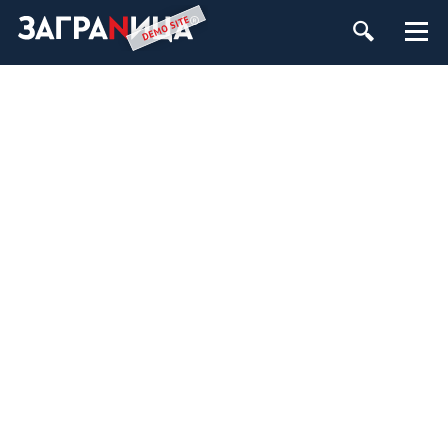
Н
е
т
к
о
н
т
е
н
т
а
д
л
я
с
л
а
й
д
е
р