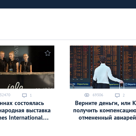
32470
69306
1
2
ннах состоялась
Верните деньги, или 
ародная выставка
получить компенсацию
es International
отмененный авиарей
ration & Luxury
perty Expo 2017