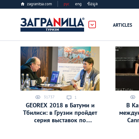
zagranitsa.com
рус
eng
ข้อมูล
ость
ARTICLES
Loading...
Все города
31737
1
GEOREX 2018 в Батуми и
В Ка
Алматы
Тбилиси: в Грузии пройдет
междун
серия выставок по
Cann
Астана
недвижимости
Emig
Pro